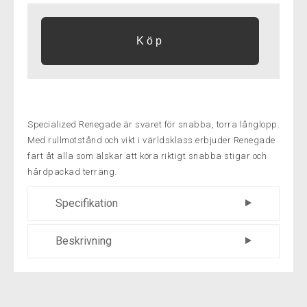
Specialized Renegade är svaret för snabba, torra långlopp.
Med rullmotstånd och vikt i världsklass erbjuder Renegade
fart åt alla som älskar att köra riktigt snabba stigar och
hårdpackad terräng.
Specifikation
Däckstorlek
29 x 2.3, 29×2.1
Beskrivning
Specialized Renegade är svaret för snabba,
torra långlopp. Med rullmotstånd och vikt i
världsklass erbjuder Renegade fart åt alla