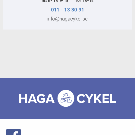
FÖRMÅNSCYKLAR
mån-fre 9-18 lör 10-14
011 - 13 30 91
info@hagacykel.se