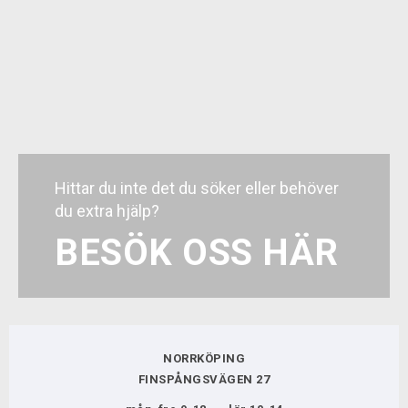
som älskar att köra riktigt snabba stigar och
hårdpackad terräng.
Hittar du inte det du söker eller behöver
du extra hjälp?
2.0
BESÖK OSS HÄR
BIKEFIT
VERKSTAD
NORRKÖPING
KUNDTJÄNST
FINSPÅNGSVÄGEN 27