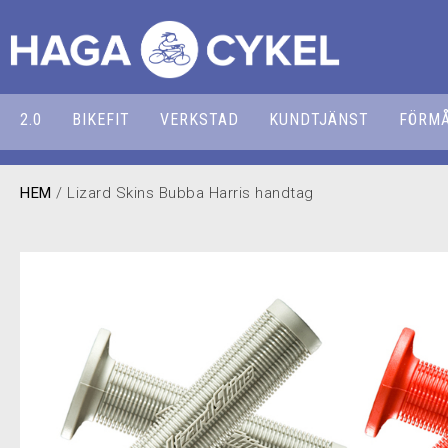
2.0
BIKEFIT
VERKSTAD
KUNDTJÄNST
FÖRM
HEM
/ Lizard Skins Bubba Harris handtag