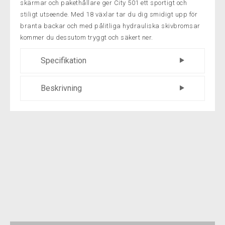
skärmar och pakethållare ger City 501 ett sportigt och
stiligt utseende. Med 18 växlar tar du dig smidigt upp för
branta backar och med pålitliga hydrauliska skivbromsar
kommer du dessutom tryggt och säkert ner.
Specifikation
Märke
Nishiki
Beskrivning
Ram
Aluminium
material
Ram / Gaffel
Färg
Svart
Vi har jobbat för att cykeln ska bli så
lätt som möjligt, helt enkelt för att det
Ramstorlek
18
ska bli smidigare både när du cyklar
och när du ska lyfta eller flytta din cykel.
Därför bygger vi våra city-cyklar på
lätta aluminiumramar. Även gaffeln är
av aluminium vilket sänker vikten
ytterligare. Växlarnas vajrar dras inuti
ramen. Förutom att det blir väldigt