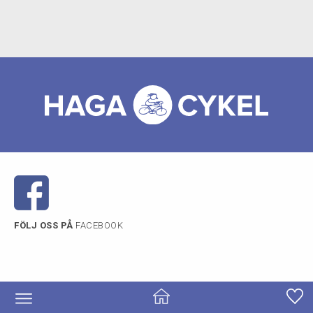
är snabb, enkel och precis, vilket
säkerställer optimal prestanda.
Dessutom är växlarna extra robusta och
kräver minimalt underhåll. Med Acera
behöver du inte vara rädd för att pressa
din cykel, oavsett tid på året.
FÖLJ OSS PÅ
FACEBOOK