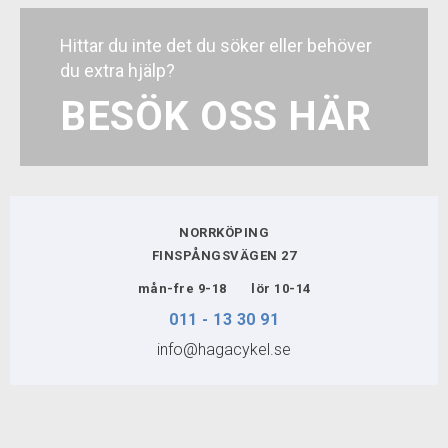
konstruktionen gör att hjälmen knappt känns
på ditt huvud. TS+ Turnfit System gör att
Hittar du inte det du söker eller behöver
hjälmen sitter säkert och skönt på huvudet och
du extra hjälp?
är lätt att justera även när du sitter på cykeln.
2.0
BESÖK OSS HÄR
BIKEFIT
VERKSTAD
NORRKÖPING
KUNDTJÄNST
FINSPÅNGSVÄGEN 27
mån-fre 9-18 lör 10-14
FÖRMÅNSCYKLAR
011 - 13 30 91
info@hagacykel.se