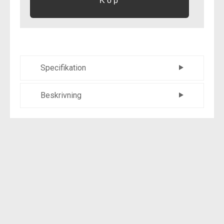
Specifikation
Färg
Titanium
Beskrivning
Storlek
54-61cm
Compact är en riktigt skön allroundhjälm
perfekt för cyklister som vill ha en hjälm som
passar till allt. EPS-skum och in-mold-
konstruktionen sprider effektivt
kollisionskraften vid en eventuellt krasch och
ger dig ett pålitligt skydd. 16 ventilationshål
drar luft genom hjälmen och håller huvudet
svalt även i hett väder och dom vadderade
kuddarna tillsammans med den mycket lätta