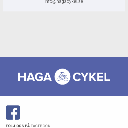
info@hagacykel.se
HEADSET Syncros Integrated
WHEELSET Syncros RR2.0 Disc 28 främre / 28
bakre syncrosaxel med avtagbar spak med
verktyg
FRAMDÄCK Schwalbe ONE Race-Guard Fold
700x28C BAKDÄCK Schwalbe ONE Race-
Guard Fold 700x28C
CA VIKT I KG8,08
CA VIKT I LBS17,81
MAX. SYSTEMVIKT120 kg Totalvikten
inkluderar cykeln, föraren, utrustningen och
eventuellt extra bagage.
FÖLJ OSS PÅ
FACEBOOK