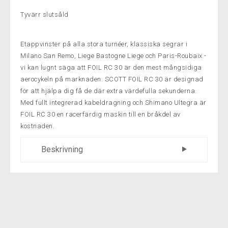
Tyvärr slutsåld
Etappvinster på alla stora turnéer, klassiska segrar i
Milano San Remo, Liege Bastogne Liege och Paris-Roubaix -
vi kan lugnt säga att FOIL RC 30 är den mest mångsidiga
aerocykeln på marknaden. SCOTT FOIL RC 30 är designad
för att hjälpa dig få de där extra värdefulla sekunderna.
Med fullt integrerad kabeldragning och Shimano Ultegra är
FOIL RC 30 en racerfärdig maskin till en bråkdel av
kostnaden.
Beskrivning
RAM
FOLIE Disc HMF / F01 AERO Carbon tech.
Road Race geometri Utbytbar växelöra
GAFFEL FOIL Disc HMX 1" kolstyrare
Integrated Carbon Dropout