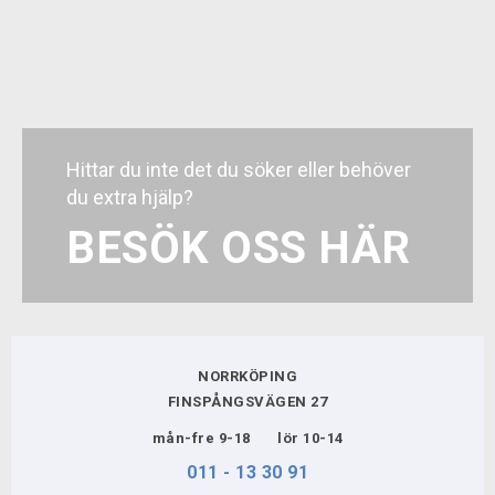
Reducerade paneler och sömmar förbättrar
komforten
1” brett elastiskt midjeband håller tights på
plats
Tillverkad med återvunnet innehåll
BioViz® kraftfulla reflekterande element som
når 100 meter för nattsyn
Hittar du inte det du söker eller behöver
28,5" innersöm
du extra hjälp?
2.0
BESÖK OSS HÄR
Tyg
BIKEFIT
80 % återvunnen nylon, 20 % elastan.
VERKSTAD
NORRKÖPING
KUNDTJÄNST
FINSPÅNGSVÄGEN 27
mån-fre 9-18 lör 10-14
FÖRMÅNSCYKLAR
011 - 13 30 91