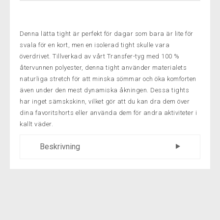
Denna lätta tight är perfekt för dagar som bara är lite för
svala för en kort, men en isolerad tight skulle vara
överdrivet. Tillverkad av vårt Transfer-tyg med 100 %
återvunnen polyester, denna tight använder materialets
naturliga stretch för att minska sömmar och öka komforten
även under den mest dynamiska åkningen. Dessa tights
har inget sämskskinn, vilket gör att du kan dra dem över
dina favoritshorts eller använda dem för andra aktiviteter i
kallt väder.
Beskrivning
Egenskaper:
Nylon Transfer-tyg leder bort svett och ger mild
täckning under livliga dagar
Ingen sämskskinnsdyna