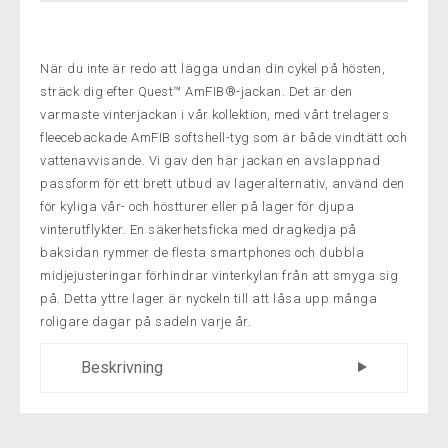
När du inte är redo att lägga undan din cykel på hösten,
sträck dig efter Quest™ AmFIB®-jackan. Det är den
varmaste vinterjackan i vår kollektion, med vårt trelagers
fleecebackade AmFIB softshell-tyg som är både vindtätt och
vattenavvisande. Vi gav den här jackan en avslappnad
passform för ett brett utbud av lageralternativ, använd den
för kyliga vår- och höstturer eller på lager för djupa
vinterutflykter. En säkerhetsficka med dragkedja på
baksidan rymmer de flesta smartphones och dubbla
midjejusteringar förhindrar vinterkylan från att smyga sig
på. Detta yttre lager är nyckeln till att låsa upp många
roligare dagar på sadeln varje år.
Beskrivning
Vindtät, vattentät AmFIB® termisk softshell i
hela jackan