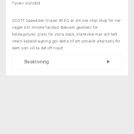
Tyvärr slutsåld
SCOTT Speedster Gravel 40 EQ är din one stop shop för när
vägen blir mindre färdad. Bekväm geometri för
heldagsturer, plats för stora däck, stänkskärmar och helt
intern kabeldragning gör detta till ett utmärkt alternativ för
dem som vill ta det off-road!
Beskrivning
RAM
Speedster Gravel Disc / D.Butted 6061 Alloy
SCOTT Grusgeometri / Utbytbar växelhängare
Intern kabeldragning Syncros fendersats redo
GAFFEL
Speedster gruslegering plattmonterad skiva 1
1/4"-1 1/2" Excentrisk legering styrare