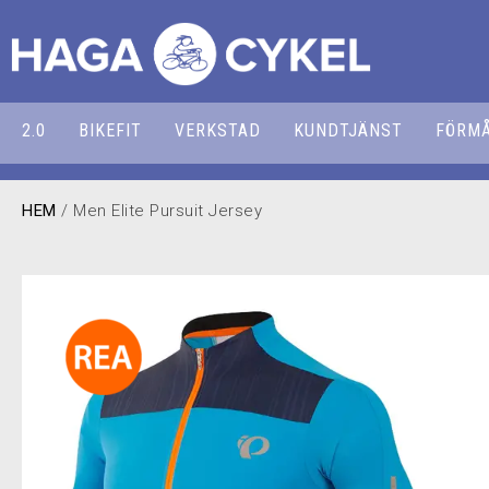
2.0
BIKEFIT
VERKSTAD
KUNDTJÄNST
FÖRM
HEM
/ Men Elite Pursuit Jersey